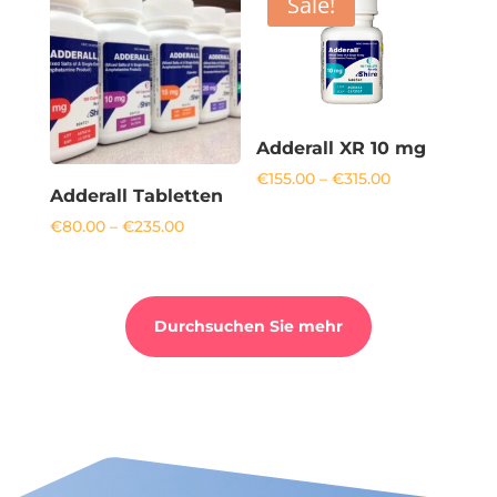
Sale!
Adderall XR 10 mg
Price
€
155.00
–
€
315.00
range:
Adderall Tabletten
€155.00
through
Price
€
80.00
–
€
235.00
€315.00
range:
€80.00
through
€235.00
Durchsuchen Sie mehr