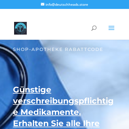
info@deutschheads.store
SHOP-APOTHEKE RABATTCODE
Günstige
verschreibungspflichtig
e Medikamente.
Erhalten Sie alle Ihre