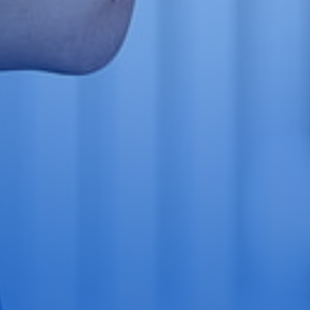
Shop Apotheke Rabattcode​
Körperpflege
Die Pflege des Körpers, des
Aussehens, der Hygiene und der
Bewegung des Patienten wird
berücksichtigt und ist für die
Gesundheit sehr wichtig.
Shop Apotheke Rabattcode​
Rezept und Kosten
Hören Sie auf, zu viel für Ihre
verschreibungspflichtigen
Medikamente zu bezahlen.