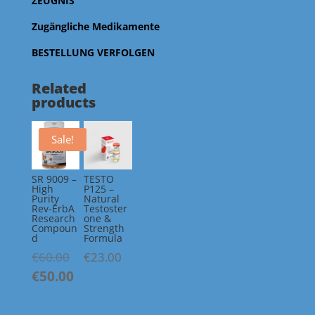
ZEUGNIS
Zugängliche Medikamente
BESTELLUNG VERFOLGEN
Related
products
Sale!
SR 9009 –
TESTO
High
P125 –
Purity
Natural
Rev-ErbA
Testoster
Research
one &
Compoun
Strength
d
Formula
Original
€
60.00
€
23.00
price
€
50.00
Current
was:
price
€60.00.
is: