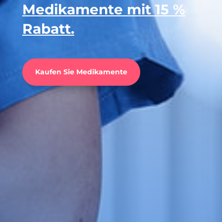
Medikamente mit 15 %
Rabatt.
Kaufen Sie Medikamente
Medizin und Vitamine
Bei der Behandlung von
Arzneimittelwechselwirkungen mit
Vitamin- und Mineralstoffpräparaten
muss der Apotheker verschiedene
Faktoren berücksichtigen.