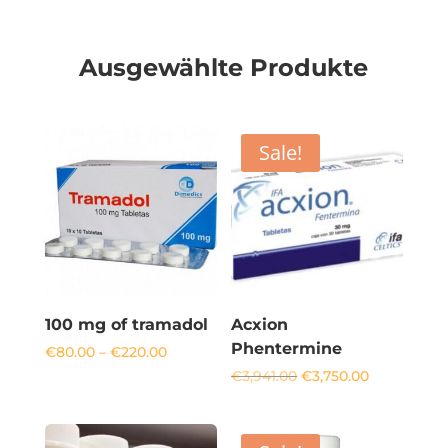
Ausgewählte Produkte
Sale!
100 mg of tramadol​
Acxion
Phentermine
Price
€
80.00
–
€
220.00
range:
Original
Current
€
3,941.00
€
3,750.00
€80.00
price
price
through
was:
is:
€220.00
€3,941.00.
€3,750.00.