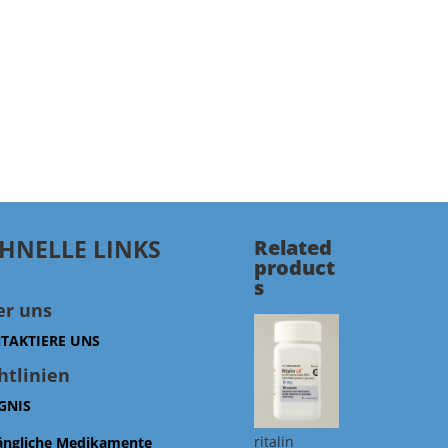
HNELLE LINKS
Related
product
s
er uns
TAKTIERE UNS
htlinien
GNIS
ritalin
ängliche Medikamente