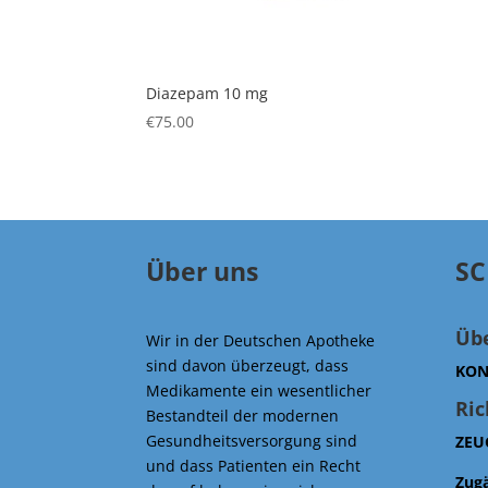
Diazepam 10 mg
€
75.00
Über uns
SC
Üb
Wir in der Deutschen Apotheke
sind davon überzeugt, dass
KON
Medikamente ein wesentlicher
Ric
Bestandteil der modernen
Gesundheitsversorgung sind
ZEU
und dass Patienten ein Recht
Zug