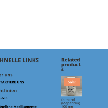
HNELLE LINKS
Related
product
s
er uns
Sale!
TAKTIERE UNS
htlinien
GNIS
Demerol
(Meperidin)
100 mg
ängliche Medikamente