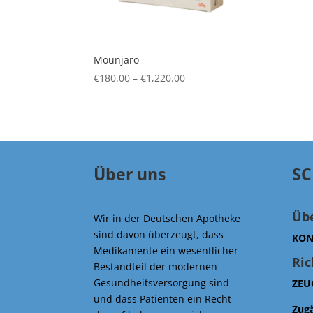
Mounjaro
Price
€
180.00
–
€
1,220.00
range:
€180.00
through
€1,220.00
Über uns
SC
Üb
Wir in der Deutschen Apotheke
sind davon überzeugt, dass
KON
Medikamente ein wesentlicher
Ric
Bestandteil der modernen
Gesundheitsversorgung sind
ZEU
und dass Patienten ein Recht
Zug