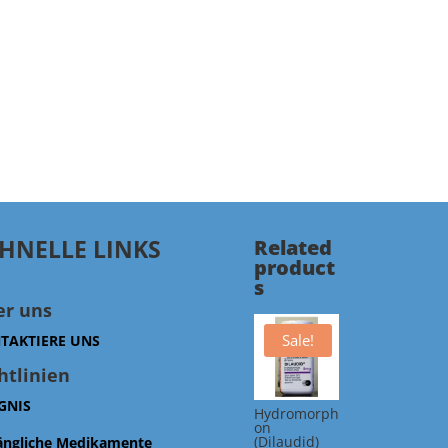
HNELLE LINKS
Related
product
s
er uns
Sale!
TAKTIERE UNS
htlinien
GNIS
Hydromorph
on
(Dilaudid)
ängliche Medikamente