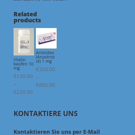
Related
products
Arimidex
(Anastroz
ritalin
ol) 1 mg
kaufen 10
mg
€
320.00
€
120.00
–
–
Price
€
800.00
Price
€
220.00
range:
range:
€320.00
€120.00
through
KONTAKTIERE UNS
through
€800.00
€220.00
Kontaktieren Sie uns per E-Mail