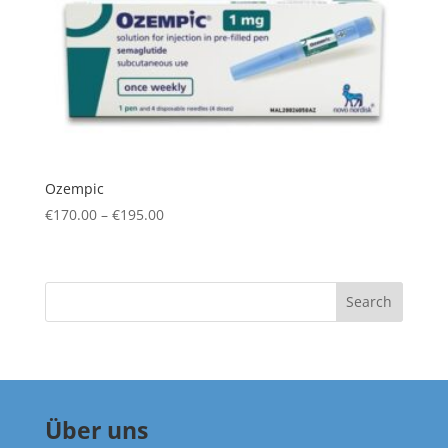
Ozempic
Price
€
170.00
–
€
195.00
range:
€170.00
through
Search
€195.00
Über uns