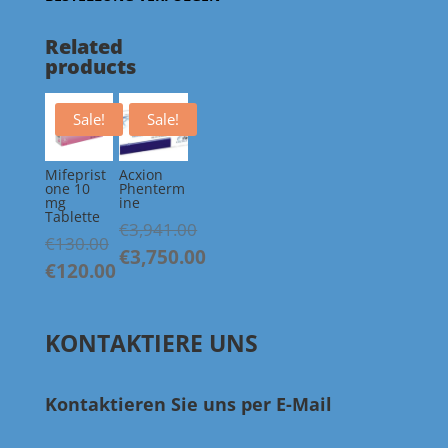
Related
products
Sale!
Sale!
Mifeprist
Acxion
one 10
Phenterm
mg
ine
Tablette
€
3,941.00
Original
€
130.00
Original
€
3,750.00
price
€
120.00
price
Current
was:
Current
was:
price
€130.00.
price
€3,941.00.
is:
KONTAKTIERE UNS
is:
€3,750.00.
€120.00.
Kontaktieren Sie uns per E-Mail