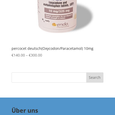
percocet deutsch(Oxycodon/Paracetamol) 10mg
Price
€
140.00
–
€
300.00
range:
€140.00
through
Search
€300.00
Über uns