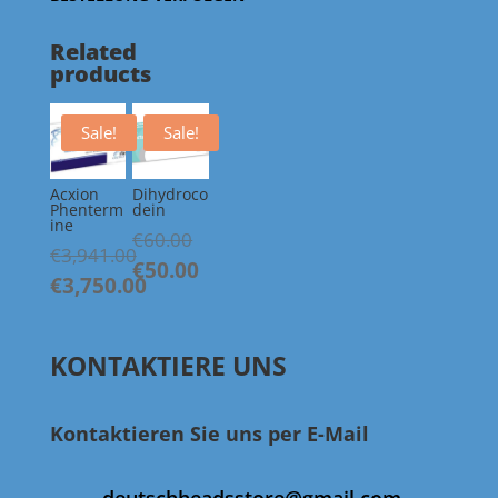
Related
products
Sale!
Sale!
Acxion
Dihydroco
Phenterm
dein
ine
Original
€
60.00
€
3,941.00
price
€
50.00
Current
Original
€
3,750.00
was:
price
price
Current
€60.00.
is:
was:
price
€50.00.
KONTAKTIERE UNS
€3,941.00.
is:
€3,750.00.
Kontaktieren Sie uns per E-Mail
deutschheadsstore@gmail.com