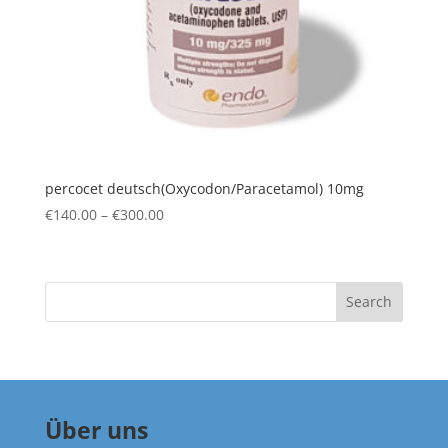
percocet deutsch(Oxycodon/Paracetamol) 10mg
Price
€
140.00
–
€
300.00
range:
€140.00
through
Search
€300.00
Über uns