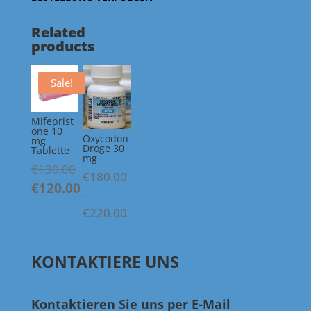
Related
products
Sale!
Mifeprist
one 10
Oxycodon
mg
Droge 30
Tablette
mg
Original
€
130.00
€
180.00
price
€
120.00
–
was:
Current
Price
€
220.00
€130.00.
price
range:
is:
€180.00
KONTAKTIERE UNS
€120.00.
through
€220.00
Kontaktieren Sie uns per E-Mail