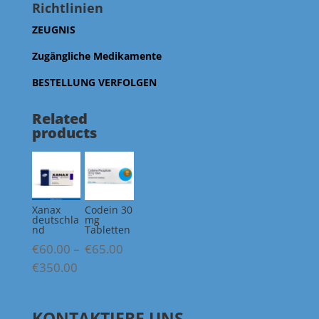
Richtlinien
ZEUGNIS
Zugängliche Medikamente
BESTELLUNG VERFOLGEN
Related
products
Xanax
Codein 30
deutschla
mg
nd
Tabletten
€
60.00
–
€
65.00
Price
€
350.00
range:
€60.00
KONTAKTIERE UNS