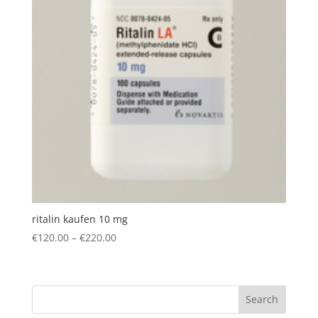
ritalin kaufen 10 mg
Price
€
120.00
–
€
220.00
range:
€120.00
through
Search
€220.00