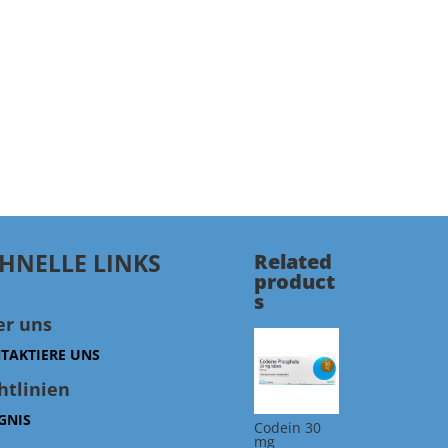
HNELLE LINKS
Related
product
s
er uns
TAKTIERE UNS
htlinien
GNIS
Codein 30
mg