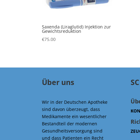
Saxenda (Liraglutid) Injektion zur
Gewichtsreduktion
€
75.00
Über uns
SC
Üb
Wir in der Deutschen Apotheke
sind davon überzeugt, dass
KON
Medikamente ein wesentlicher
Ric
Bestandteil der modernen
Gesundheitsversorgung sind
ZEU
und dass Patienten ein Recht