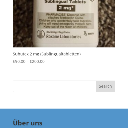
Subutex 2 mg (Sublingualtabletten)
Price
€
90.00
–
€
200.00
range:
€90.00
through
Search
€200.00
Über uns