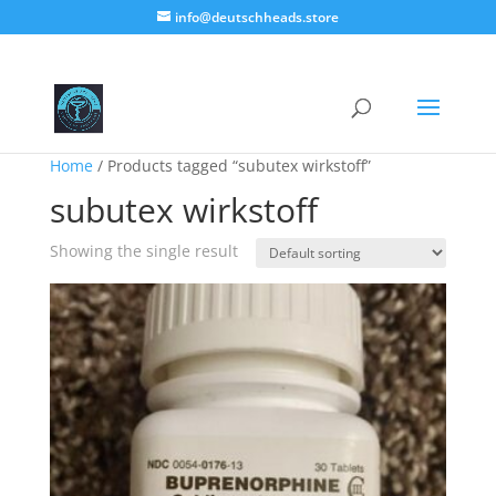
info@deutschheads.store
Home
/ Products tagged “subutex wirkstoff”
subutex wirkstoff
Showing the single result