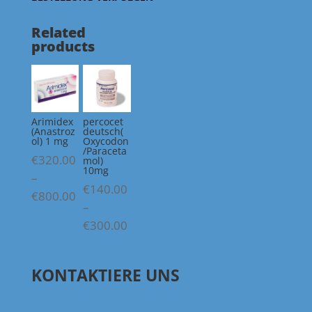
Related
products
Arimidex
percocet
(Anastroz
deutsch(
ol) 1 mg
Oxycodon
/Paraceta
€
320.00
mol)
10mg
–
€
140.00
Price
€
800.00
–
range:
Price
€
300.00
€320.00
range:
through
€140.00
€800.00
KONTAKTIERE UNS
through
€300.00