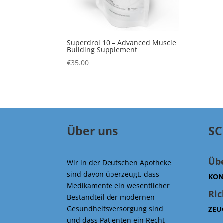
Superdrol 10 – Advanced Muscle
Building Supplement
€
35.00
Über uns
SC
Üb
Wir in der Deutschen Apotheke
sind davon überzeugt, dass
KON
Medikamente ein wesentlicher
Ric
Bestandteil der modernen
Gesundheitsversorgung sind
ZEU
und dass Patienten ein Recht