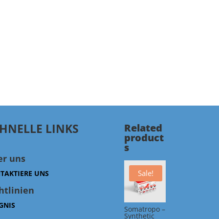
HNELLE LINKS
Related
product
s
er uns
Sale!
TAKTIERE UNS
htlinien
GNIS
Somatropo –
Synthetic