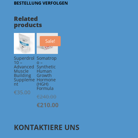
BESTELLUNG VERFOLGEN
Related
products
Sale!
Superdrol
Somatrop
10 –
o –
Advanced
Synthetic
Muscle
Human
Building
Growth
Suppleme
Hormone
nt
(HGH)
Formula
€
35.00
Original
€
240.00
price
€
210.00
was:
Current
€240.00.
price
KONTAKTIERE UNS
is:
€210.00.