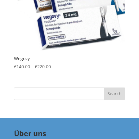
Wegovy
Price
€
140.00
–
€
220.00
range:
€140.00
through
Search
€220.00
Über uns