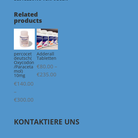
Related
products
percocet
Adderall
deutsch(
Tabletten
Oxycodon
€
80.00
–
/Paraceta
mol)
Price
€
235.00
10mg
range:
€
140.00
€80.00
–
through
Price
€
300.00
€235.00
range:
€140.00
KONTAKTIERE UNS
through
€300.00