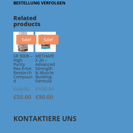
BESTELLUNG VERFOLGEN
Related
products
Sale!
Sale!
SR 9009 –
METHAPE
High
X 20 –
Purity
Advanced
Rev-ErbA
Strength
Research
& Muscle
Compoun
Building
d
Formula
Original
Original
€
60.00
€
100.00
price
price
€
50.00
Current
€
90.00
Current
was:
was:
price
price
€60.00.
€100.00.
is:
is:
KONTAKTIERE UNS
€50.00.
€90.00.