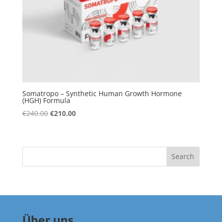
Somatropo – Synthetic Human Growth Hormone
(HGH) Formula
Original
Current
€
240.00
€
210.00
price
price
was:
is:
€240.00.
€210.00.
Search
Über uns