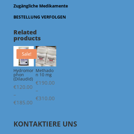
Zugängliche Medikamente
BESTELLUNG VERFOLGEN
Related
products
Sale!
Hydromor
Methado
phon
n 10 mg
(Dilaudid)
€
190.00
€
120.00
–
–
Price
€
310.00
Price
€
185.00
range:
range:
€190.00
€120.00
through
KONTAKTIERE UNS
through
€310.00
€185.00