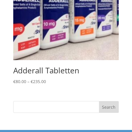
Adderall Tabletten
Price
€
80.00
–
€
235.00
range:
€80.00
through
Search
€235.00