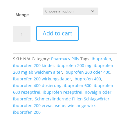
Menge
Ibuprofen
Add to cart
200
mg
quantity
SKU:
N/A
Category:
Pharmacy Pills
Tags:
ibuprofen
,
ibuprofen 200 kinder
,
ibuprofen 200 mg
,
ibuprofen
200 mg ab welchem alter
,
ibuprofen 200 oder 400
,
ibuprofen 200 wirkungsdauer
,
ibuprofen 400
,
ibuprofen 400 dosierung
,
ibuprofen 600
,
ibuprofen
600 rezeptfrei
,
ibuprofen rezeptfrei
,
novalgin oder
ibuprofen
,
Schmerzlindernde Pillen Schlagwörter:
ibuprofen 200 erwachsene
,
wie lange wirkt
ibuprofen 200