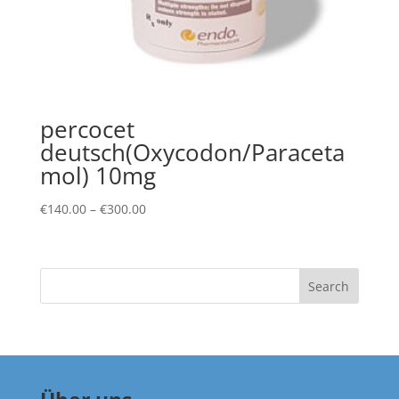
percocet
deutsch(Oxycodon/Paraceta
mol) 10mg
Price
€
140.00
–
€
300.00
range:
€140.00
through
Search
€300.00