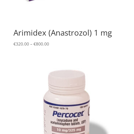
Arimidex (Anastrozol) 1 mg
Price
€
320.00
–
€
800.00
range:
€320.00
through
€800.00