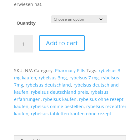
erwiesen hat.
Quantity
Rybelsus
Add to cart
(Semaglutid)
Tabletten
zur
Gewichtsreduktion
SKU:
N/A
Category:
Pharmacy Pills
Tags:
rybelsus 3
online
mg kaufen
,
rybelsus 3mg
,
rybelsus 7 mg
,
rybelsus
quantity
7mg
,
rybelsus deutschland
,
rybelsus deutschland
kaufen
,
rybelsus deutschland preis
,
rybelsus
erfahrungen
,
rybelsus kaufen
,
rybelsus ohne rezept
kaufen
,
rybelsus online bestellen
,
rybelsus rezeptfrei
kaufen
,
rybelsus tabletten kaufen ohne rezept