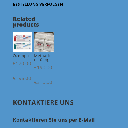
BESTELLUNG VERFOLGEN
Related
products
Ozempic
Methado
n 10 mg
€
170.00
€
190.00
–
–
Price
€
195.00
Price
€
310.00
range:
range:
€170.00
€190.00
through
KONTAKTIERE UNS
through
€195.00
€310.00
Kontaktieren Sie uns per E-Mail