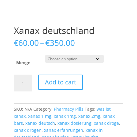
Xanax deutschland
Price
€
60.00
–
€
350.00
range:
€60.00
through
Menge
€350.00
Xanax
Add to cart
deutschland
quantity
SKU:
N/A
Category:
Pharmacy Pills
Tags:
was ist
xanax
,
xanax 1 mg
,
xanax 1mg
,
xanax 2mg
,
xanax
bars
,
xanax deutsch
,
xanax dosierung
,
xanax droge
,
xanax drogen
,
xanax erfahrungen
,
xanax in