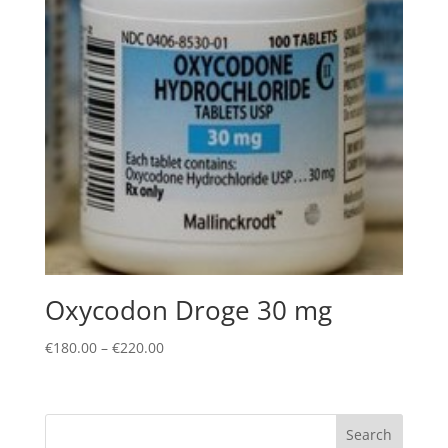
Oxycodon Droge 30 mg
Price
€
180.00
–
€
220.00
range:
€180.00
through
Search
€220.00