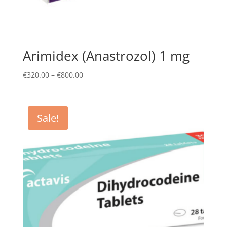
Arimidex (Anastrozol) 1 mg
Price
€
320.00
–
€
800.00
range:
€320.00
through
Sale!
€800.00