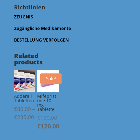
Richtlinien
ZEUGNIS
Zugängliche Medikamente
BESTELLUNG VERFOLGEN
Related
products
Sale!
Adderall
Mifeprist
Tabletten
one 10
mg
€
80.00
–
Tablette
Price
€
235.00
Original
€
130.00
range:
price
€
120.00
€80.00
was:
Current